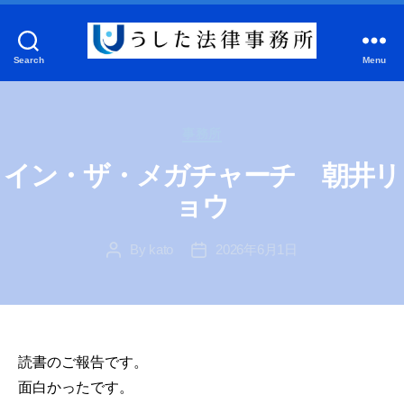
Search
Menu
う
し
た
Categories
法
事務所
律
イン・ザ・メガチャーチ 朝井リ
事
務
ョウ
所
By
kato
2026年6月1日
Post
Post
author
date
読書のご報告です。
面白かったです。