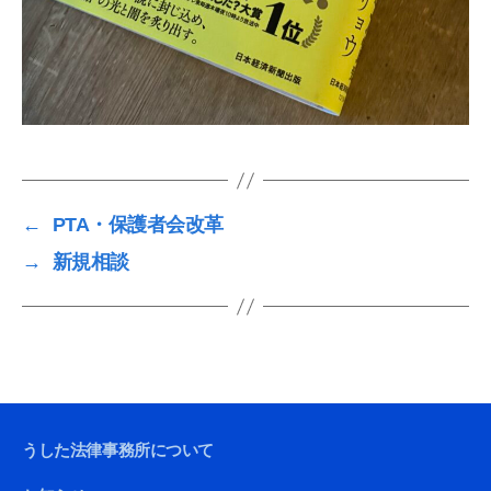
←
PTA・保護者会改革
→
新規相談
うした法律事務所について