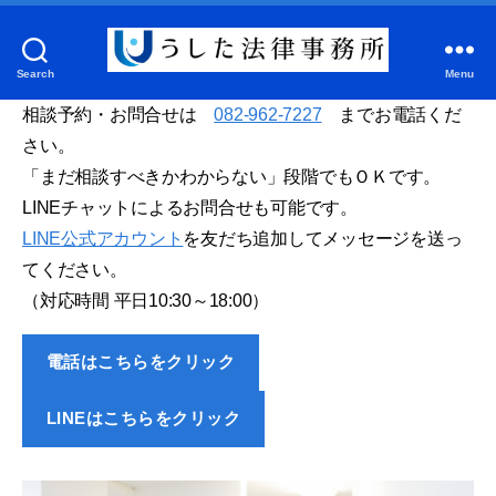
Search
Menu
う
し
相談予約・お問合せは
082-962-7227
までお電話くだ
た
さい。
法
「まだ相談すべきかわからない」段階でもＯＫです。
律
LINEチャットによるお問合せも可能です。
事
LINE公式アカウント
を友だち追加してメッセージを送っ
務
てください。
所
（対応時間 平日10:30～18:00）
電話はこちらをクリック
LINEはこちらをクリック