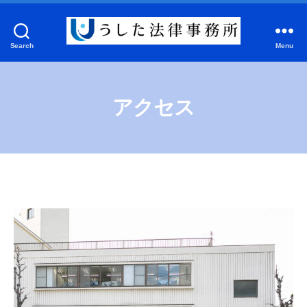
Search
Menu
う
し
た
法
アクセス
律
事
務
所