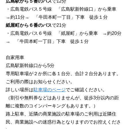
広島駅から５番のバス
で12分
・広島電鉄バス５号線 「広島駅新幹線口」から乗車
→約11分→ 「牛田本町一丁目」下車 徒歩１分
紙屋町から６番のバス
で21分
・広島電鉄バス６号線 「紙屋町」から乗車 →約20分
→ 「牛田本町一丁目」下車 徒歩１分
自家用車
広島駅新幹線口から5分
専用駐車場が２か所に各１台分、合計２台分あります。
ご利用の際はお知らせください。
詳しい場所は
駐車場のページ
でご確認ください。
（割引や無料券などはありませんが、徒歩3分以内の距
離に複数のコインパーキングもあります。）
路上駐車、近隣の商業施設の駐車場のご利用は近隣住
民、商業施設への迷惑行為となりますのでお控えくださ