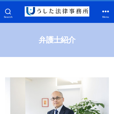
Search
Menu
う
し
た
法
弁護士紹介
律
事
務
所