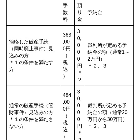
手
預
数
り
予納金
料
金
3
363
0,
簡略した破産手続
,00
0
裁判所が定める予
（同時廃止事件）見
0円
0
納金の額（通常1～
込みの方
（
0
2万円）
＊１の条件を満たす
税
円
＊２、３
方
込
＊
）
２
3
484
0,
,00
通常の破産手続（管
0
裁判所が定める予
0円
財事件）見込みの方
0
納金の額（通常20
（
＊１の条件を満たさ
0
万円から30万円）
税
ない方
円
＊２、３
込
＊
）
２