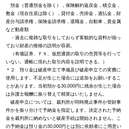
預金（普通預金を除く），保険解約返戻金，積立金，
敷金（現在住居は除く），貸付金，売掛金，過払金，財
産分与請求権，保険金請求権，退職金，自動車，貴金属
など動産類
・過去に複雑な取引をしておらず客観的な資料が揃っ
ており財産の推移の説明が容易。
（有価証券、ＦＸ、仮想通貨の取引の売買等を行って
いない。通帳に現れた取引内容を説明できる。）
＊２ 預り金は破産申立て準備及び破産申立ての実費に
使用します。不足が生じた場合には追加をお願いするこ
とがあります。当初預かる30,000円に残余が生じた場合
は弁護士報酬に振り替えて精算はいたしません。
破産申立については、裁判所が同時廃止事件か管財事
件かを振り分けて予納金を指定します。決定された予納
金を裁判所に納めないと破産手続は開始されません。こ
の予納金は預り金の30,000円とは別に依頼者にご用意い