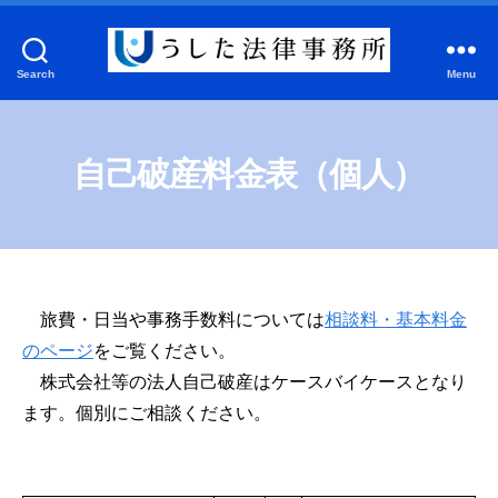
Search
Menu
う
し
た
法
自己破産料金表（個人）
律
事
務
所
旅費・日当や事務手数料については
相談料・基本料金
のページ
をご覧ください。
株式会社等の法人自己破産はケースバイケースとなり
ます。個別にご相談ください。