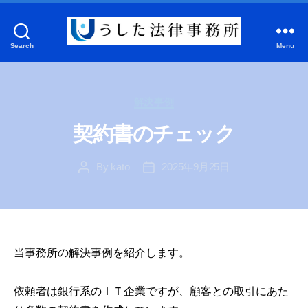
Search
Menu
う
し
た
Categories
法
解決事例
律
契約書のチェック
事
務
By
kato
2025年9月25日
所
Post
Post
author
date
当事務所の解決事例を紹介します。
依頼者は銀行系のＩＴ企業ですが、顧客との取引にあた