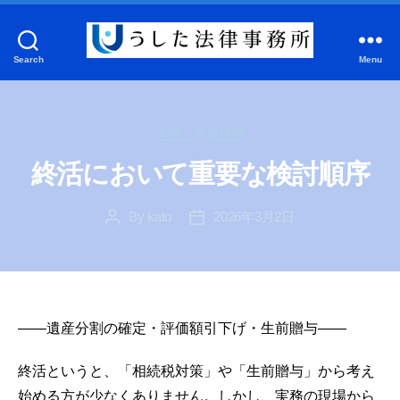
Search
Menu
う
し
た
Categories
法
法律・実務情報
律
終活において重要な検討順序
事
務
By
kato
2026年3月2日
所
Post
Post
author
date
――遺産分割の確定・評価額引下げ・生前贈与――
終活というと、「相続税対策」や「生前贈与」から考え
始める方が少なくありません。しかし、実務の現場から