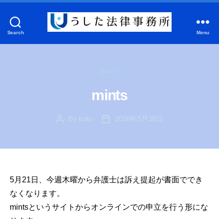
Search
Menu
う
し
た
Categories
法
事務所
律
mints
事
務
By
kato
2026年5月18日
所
Post
Post
author
date
5月21日、今週木曜から弁護士は訴え提起が書面ででき
なくなります。
mintsというサイトからオンラインでの申立を行う形にな