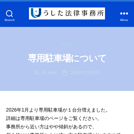
Search
Menu
う
し
た
Categories
法
事務所
律
専用駐車場について
事
務
By
kato
2026年1月20日
所
Post
Post
author
date
2026年1月より専用駐車場が１台分増えました。
詳細は専用駐車場のページをご覧ください。
事務所から近い方はやや傾斜があるので、