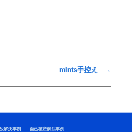
mints手控え
→
故解決事例
自己破産解決事例