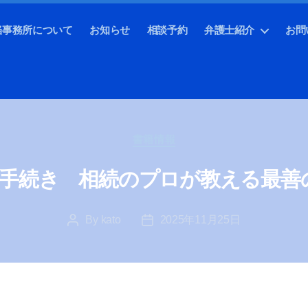
当事務所について
お知らせ
相談予約
弁護士紹介
お問
Categories
書籍情報
手続き 相続のプロが教える最善
By
kato
2025年11月25日
Post
Post
author
date