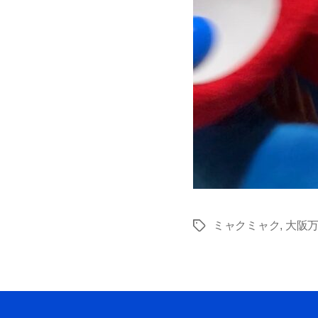
ミャクミャク
,
大阪
Tags