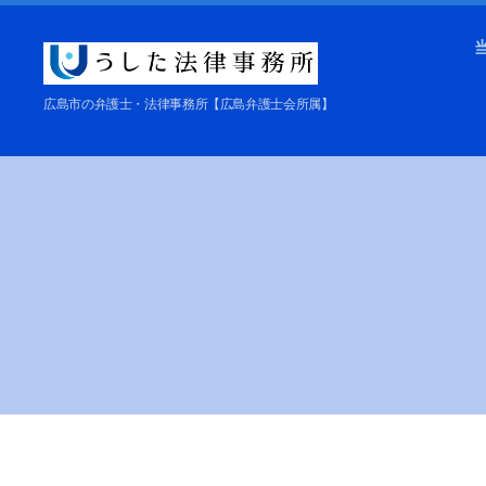
う
広島市の弁護士・法律事務所【広島弁護士会所属】
し
た
法
律
事
務
所