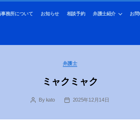
当事務所について
お知らせ
相談予約
弁護士紹介
お問
Categories
弁護士
ミャクミャク
By
kato
2025年12月14日
Post
Post
author
date