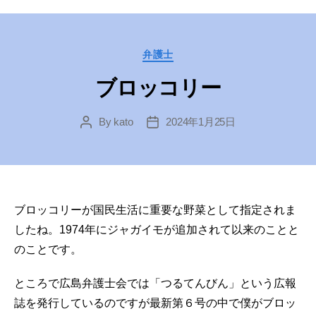
Categories
弁護士
ブロッコリー
By
kato
2024年1月25日
Post
Post
author
date
ブロッコリーが国民生活に重要な野菜として指定されま
したね。1974年にジャガイモが追加されて以来のことと
のことです。
ところで広島弁護士会では「つるてんびん」という広報
誌を発行しているのですが最新第６号の中で僕がブロッ