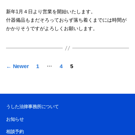
新年1月４日より営業を開始いたします。
什器備品もまだそろっておらず落ち着くまでには時間が
かかりそうですがよろしくお願いします。
投
…
←
Newer
1
4
5
稿
の
ペ
ー
うした法律事務所について
ジ
お知らせ
送
相談予約
り