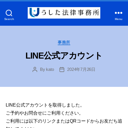
Search
Menu
う
し
た
Categories
事務所
法
LINE公式アカウント
律
事
By
kato
2024年7月26日
Post
Post
author
date
務
所
LINE公式アカウントを取得しました。
ご予約やお問合せにご利用ください。
ご利用には以下のリンクまたはQRコードからお友だち追